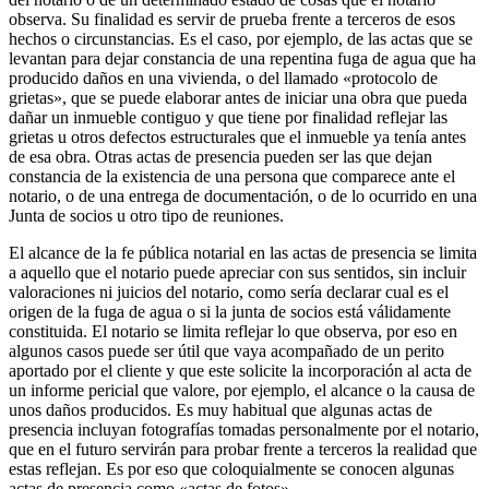
observa. Su finalidad es servir de prueba frente a terceros de esos
hechos o circunstancias. Es el caso, por ejemplo, de las actas que se
levantan para dejar constancia de una repentina fuga de agua que ha
producido daños en una vivienda, o del llamado «protocolo de
grietas», que se puede elaborar antes de iniciar una obra que pueda
dañar un inmueble contiguo y que tiene por finalidad reflejar las
grietas u otros defectos estructurales que el inmueble ya tenía antes
de esa obra. Otras actas de presencia pueden ser las que dejan
constancia de la existencia de una persona que comparece ante el
notario, o de una entrega de documentación, o de lo ocurrido en una
Junta de socios u otro tipo de reuniones.
El alcance de la fe pública notarial en las actas de presencia se limita
a aquello que el notario puede apreciar con sus sentidos, sin incluir
valoraciones ni juicios del notario, como sería declarar cual es el
origen de la fuga de agua o si la junta de socios está válidamente
constituida. El notario se limita reflejar lo que observa, por eso en
algunos casos puede ser útil que vaya acompañado de un perito
aportado por el cliente y que este solicite la incorporación al acta de
un informe pericial que valore, por ejemplo, el alcance o la causa de
unos daños producidos. Es muy habitual que algunas actas de
presencia incluyan fotografías tomadas personalmente por el notario,
que en el futuro servirán para probar frente a terceros la realidad que
estas reflejan. Es por eso que coloquialmente se conocen algunas
actas de presencia como «actas de fotos».